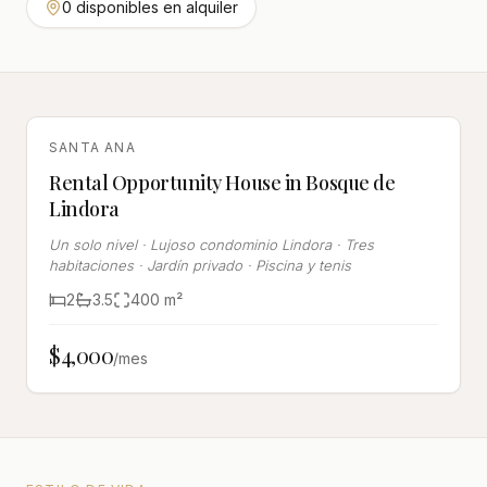
0 disponibles en alquiler
ALQUILADA
SANTA ANA
Rental Opportunity House in Bosque de
Lindora
Un solo nivel · Lujoso condominio Lindora · Tres
habitaciones · Jardín privado · Piscina y tenis
2
3.5
400
m²
$4,000
/mes